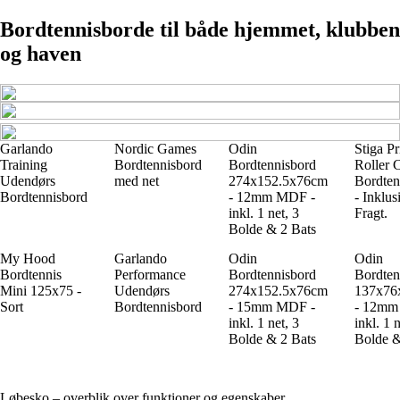
Bordtennisborde til både hjemmet, klubben
og haven
Garlando
Nordic Games
Odin
Stiga Pr
Training
Bordtennisbord
Bordtennisbord
Roller 
Udendørs
med net
274x152.5x76cm
Bordten
Bordtennisbord
- 12mm MDF -
- Inklus
inkl. 1 net, 3
Fragt.
Bolde & 2 Bats
My Hood
Garlando
Odin
Odin
Bordtennis
Performance
Bordtennisbord
Bordten
Mini 125x75 -
Udendørs
274x152.5x76cm
137x76
Sort
Bordtennisbord
- 15mm MDF -
- 12mm
inkl. 1 net, 3
inkl. 1 n
Bolde & 2 Bats
Bolde &
Løbesko – overblik over funktioner og egenskaber