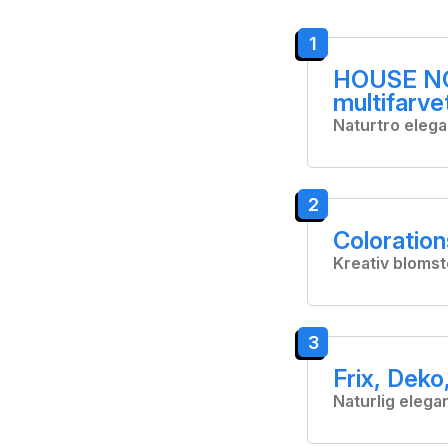
1
HOUSE NOR
multifarve
Naturtro eleg
2
Coloration
Kreativ blomst
3
Frix, Deko
Naturlig elega