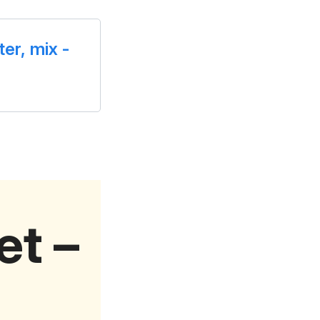
er, mix -
et –