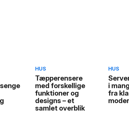
HUS
HUS
Tæpperensere
Serve
lsenge
med forskellige
i mang
funktioner og
fra kla
og
designs – et
moder
samlet overblik