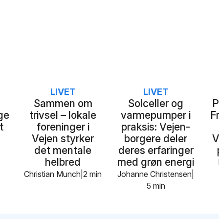
LIVET
LIVET
Sammen om
Solceller og
P
ge
trivsel – lokale
varmepumper i
Fr
t
foreninger i
praksis: Vejen-
Vejen styrker
borgere deler
V
det mentale
deres erfaringer
helbred
med grøn energi
Christian Munch
2 min
Johanne Christensen
5 min