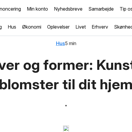
noncering
Min konto
Nyhedsbreve
Samarbejde
Tip o
g
Hus
Økonomi
Oplevelser
Livet
Erhverv
Skønhe
Hus
5 min
ver og former: Kuns
blomster til dit hje