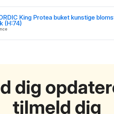
DIC King Protea buket kunstige blomst
ik (H:74)
ance
d dig opdater
tilmeld dig