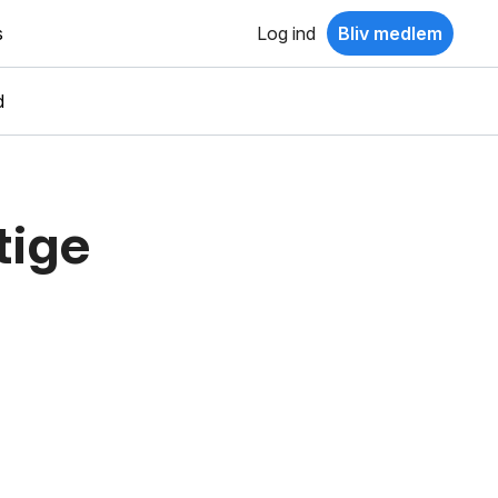
s
Log ind
Bliv medlem
d
tige
m