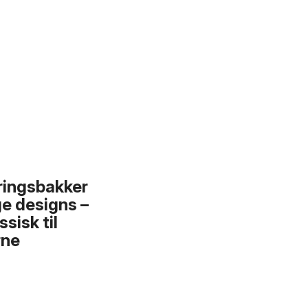
ringsbakker
e designs –
ssisk til
ne