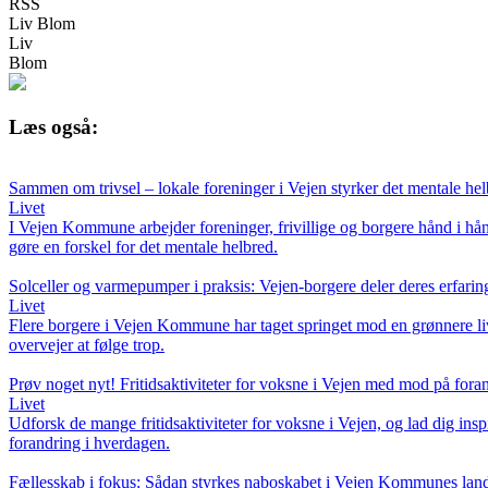
RSS
Liv Blom
Liv
Blom
Læs også:
Sammen om trivsel – lokale foreninger i Vejen styrker det mentale he
Livet
I Vejen Kommune arbejder foreninger, frivillige og borgere hånd i hån
gøre en forskel for det mentale helbred.
Solceller og varmepumper i praksis: Vejen-borgere deler deres erfari
Livet
Flere borgere i Vejen Kommune har taget springet mod en grønnere livss
overvejer at følge trop.
Prøv noget nyt! Fritidsaktiviteter for voksne i Vejen med mod på fora
Livet
Udforsk de mange fritidsaktiviteter for voksne i Vejen, og lad dig insp
forandring i hverdagen.
Fællesskab i fokus: Sådan styrkes naboskabet i Vejen Kommunes lan