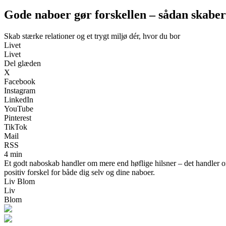
Gode naboer gør forskellen – sådan skaber 
Skab stærke relationer og et trygt miljø dér, hvor du bor
Livet
Livet
Del glæden
X
Facebook
Instagram
LinkedIn
YouTube
Pinterest
TikTok
Mail
RSS
4 min
Et godt naboskab handler om mere end høflige hilsner – det handler om
positiv forskel for både dig selv og dine naboer.
Liv Blom
Liv
Blom