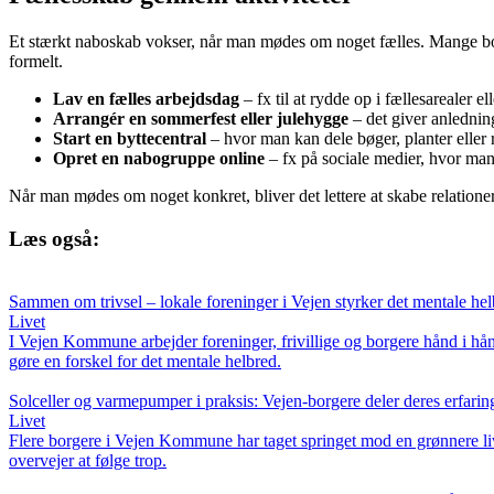
Et stærkt naboskab vokser, når man mødes om noget fælles. Mange boligo
formelt.
Lav en fælles arbejdsdag
– fx til at rydde op i fællesarealer el
Arrangér en sommerfest eller julehygge
– det giver anledning
Start en byttecentral
– hvor man kan dele bøger, planter eller 
Opret en nabogruppe online
– fx på sociale medier, hvor man
Når man mødes om noget konkret, bliver det lettere at skabe relationer
Læs også:
Sammen om trivsel – lokale foreninger i Vejen styrker det mentale he
Livet
I Vejen Kommune arbejder foreninger, frivillige og borgere hånd i hån
gøre en forskel for det mentale helbred.
Solceller og varmepumper i praksis: Vejen-borgere deler deres erfari
Livet
Flere borgere i Vejen Kommune har taget springet mod en grønnere livss
overvejer at følge trop.