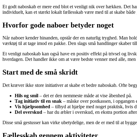
Et godt naboskab er mere end blot et venligt nik over hækken. Det han
individuelt, kan et stærkt lokalt fællesskab være med til at skabe både
Hvorfor gode naboer betyder noget
Når naboer kender hinanden, opstår der en naturlig tryghed. Man holde
værktøj til at tage imod en pakke. Den slags små handlinger skaber till
Et venligt naboskab kan også have en positiv effekt på trivsel og livs
hverdagen. Det handler ikke om at være bedste venner med alle, men o
Start med de små skridt
Det kræver ikke store initiativer at skabe et bedre naboskab. Ofte be
Hils og smil
– det er den nemmeste måde at vise åbenhed på.
Tag initiativ til en snak
– måske over postkassen, i opgangen el
Vis hjælpsomhed
– tilbyd at hjælpe med noget praktisk, hvis d
Del overskud
– har du æbler i overskud, en ekstra portion aftens
Disse små gestusser kan virke ubetydelige, men de er med til at bygg
Fællesskab gennem aktiviteter