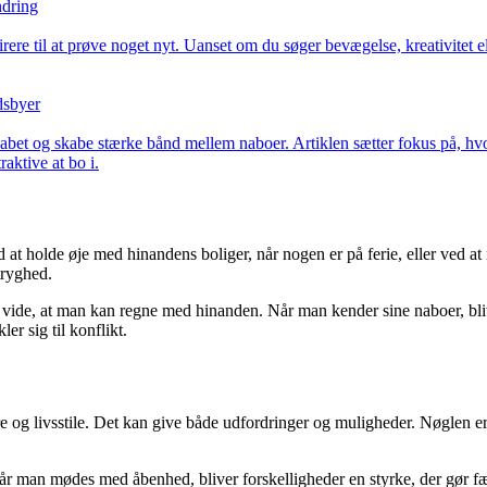
ndring
irere til at prøve noget nyt. Uanset om du søger bevægelse, kreativitet e
dsbyer
abet og skabe stærke bånd mellem naboer. Artiklen sætter fokus på, hvo
aktive at bo i.
t holde øje med hinandens boliger, når nogen er på ferie, eller ved at 
tryghed.
de, at man kan regne med hinanden. Når man kender sine naboer, bliver 
er sig til konflikt.
g livsstile. Det kan give både udfordringer og muligheder. Nøglen er ny
 Når man mødes med åbenhed, bliver forskelligheder en styrke, der gør fæ