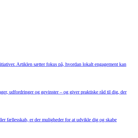
tiativer. Artiklen sætter fokus på, hvordan lokalt engagement kan
r, udfordringer og gevinster – og giver praktiske råd til dig, der
ller fællesskab, er der muligheder for at udvikle dig og skabe