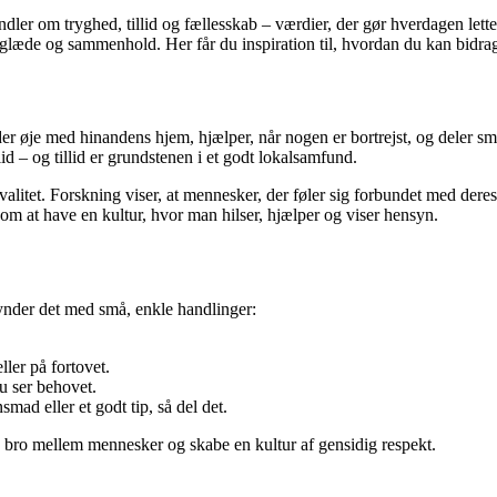
dler om tryghed, tillid og fællesskab – værdier, der gør hverdagen lette
 glæde og sammenhold. Her får du inspiration til, hvordan du kan bidrage
r øje med hinandens hjem, hjælper, når nogen er bortrejst, og deler små
id – og tillid er grundstenen i et godt lokalsamfund.
kvalitet. Forskning viser, at mennesker, der føler sig forbundet med de
m at have en kultur, hvor man hilser, hjælper og viser hensyn.
gynder det med små, enkle handlinger:
ler på fortovet.
u ser behovet.
mad eller et godt tip, så del det.
e bro mellem mennesker og skabe en kultur af gensidig respekt.