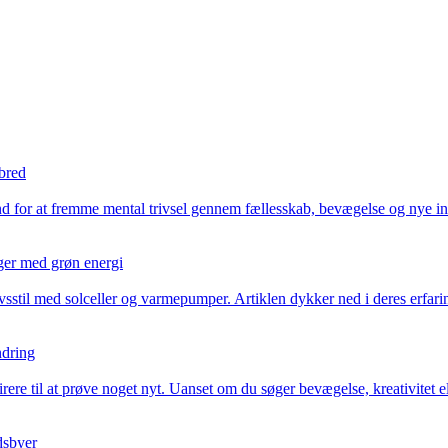
lbred
d for at fremme mental trivsel gennem fællesskab, bevægelse og nye ini
nger med grøn energi
til med solceller og varmepumper. Artiklen dykker ned i deres erfaringe
ndring
irere til at prøve noget nyt. Uanset om du søger bevægelse, kreativitet e
dsbyer