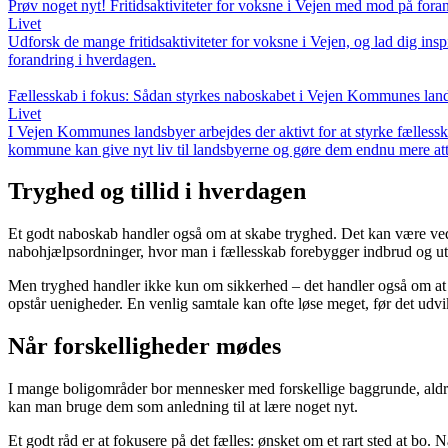
Prøv noget nyt! Fritidsaktiviteter for voksne i Vejen med mod på fora
Livet
Udforsk de mange fritidsaktiviteter for voksne i Vejen, og lad dig insp
forandring i hverdagen.
Fællesskab i fokus: Sådan styrkes naboskabet i Vejen Kommunes lan
Livet
I Vejen Kommunes landsbyer arbejdes der aktivt for at styrke fællessk
kommune kan give nyt liv til landsbyerne og gøre dem endnu mere attr
Tryghed og tillid i hverdagen
Et godt naboskab handler også om at skabe tryghed. Det kan være ved a
nabohjælpsordninger, hvor man i fællesskab forebygger indbrud og u
Men tryghed handler ikke kun om sikkerhed – det handler også om at vi
opstår uenigheder. En venlig samtale kan ofte løse meget, før det udvikl
Når forskelligheder mødes
I mange boligområder bor mennesker med forskellige baggrunde, aldre o
kan man bruge dem som anledning til at lære noget nyt.
Et godt råd er at fokusere på det fælles: ønsket om et rart sted at bo.