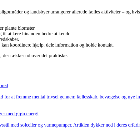
mråder og landsbyer arrangerer allerede fælles aktiviteter – og hvis ik
ler plante blomster.
 til at lære hinanden bedre at kende.
redskaber.
 kan koordinere hjælp, dele information og holde kontakt.
, der rækker ud over det praktiske.
lbred
d for at fremme mental trivsel gennem fællesskab, bevægelse og nye ini
nger med grøn energi
til med solceller og varmepumper. Artiklen dykker ned i deres erfaringe