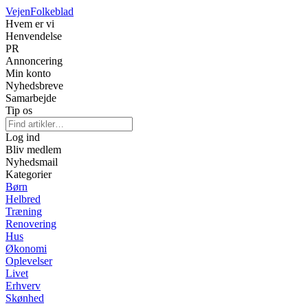
Vejen
Folkeblad
Hvem er vi
Henvendelse
PR
Annoncering
Min konto
Nyhedsbreve
Samarbejde
Tip os
Log ind
Bliv medlem
Nyhedsmail
Kategorier
Børn
Helbred
Træning
Renovering
Hus
Økonomi
Oplevelser
Livet
Erhverv
Skønhed