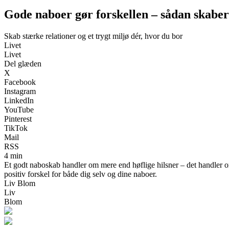
Gode naboer gør forskellen – sådan skaber 
Skab stærke relationer og et trygt miljø dér, hvor du bor
Livet
Livet
Del glæden
X
Facebook
Instagram
LinkedIn
YouTube
Pinterest
TikTok
Mail
RSS
4 min
Et godt naboskab handler om mere end høflige hilsner – det handler om
positiv forskel for både dig selv og dine naboer.
Liv Blom
Liv
Blom