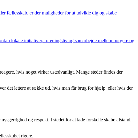
ller fællesskab, er der muligheder for at udvikle dig og skabe
rdan lokale initiativer, foreningsliv og samarbejde mellem borgere og
reagere, hvis noget virker usædvanligt. Mange steder findes der
det lettere at række ud, hvis man får brug for hjælp, eller hvis der
sgerrighed og respekt. I stedet for at lade forskelle skabe afstand,
llesskabet rigere.