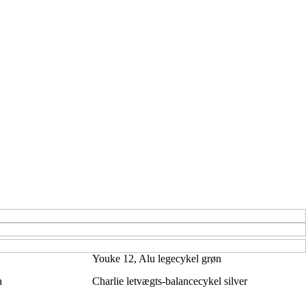
Youke 12, Alu legecykel grøn
a
Charlie letvægts-balancecykel silver