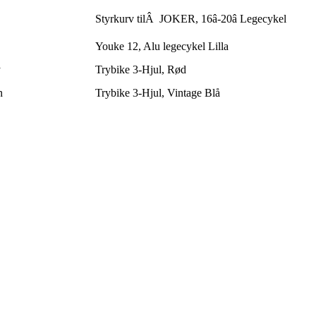
Styrkurv tilÂ JOKER, 16â-20â Legecykel
Youke 12, Alu legecykel Lilla
y
Trybike 3-Hjul, Rød
n
Trybike 3-Hjul, Vintage Blå