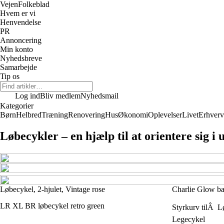
Vejen
Folkeblad
Hvem er vi
Henvendelse
PR
Annoncering
Min konto
Nyhedsbreve
Samarbejde
Tip os
Log ind
Bliv medlem
Nyhedsmail
Kategorier
Børn
Helbred
Træning
Renovering
Hus
Økonomi
Oplevelser
Livet
Erhverv
Løbecykler – en hjælp til at orientere sig i 
Løbecykel, 2-hjulet, Vintage rose
Charlie Glow ba
LR XL BR løbecykel retro green
Styrkurv tilÂ Lø
Legecykel