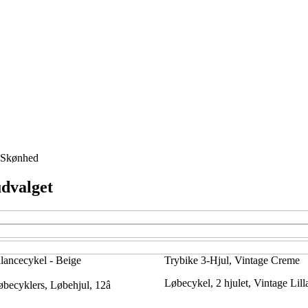
Skønhed
udvalget
lancecykel - Beige
Trybike 3-Hjul, Vintage Creme
Løbecykel, 2 hjulet, Vintage Lill
becyklers, Løbehjul, 12â