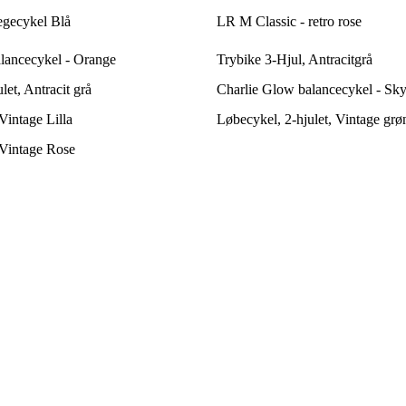
egecykel Blå
LR M Classic - retro rose
lancecykel - Orange
Trybike 3-Hjul, Antracitgrå
let, Antracit grå
Charlie Glow balancecykel - Sk
Vintage Lilla
Løbecykel, 2-hjulet, Vintage grø
 Vintage Rose