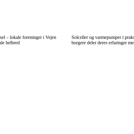
l – lokale foreninger i Vejen
Solceller og varmepumper i praks
ale helbred
borgere deler deres erfaringer m